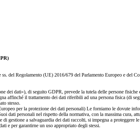
GDPR)
i 12 e ss. del Regolamento (UE) 2016/679 del Parlamento Europeo e del Co
dei dati»), di seguito GDPR, prevede la tutela delle persone fisiche con
 affinché il trattamento dei dati riferibili ad una persona fisica (di segu
sato stesso.
peo per la protezione dei dati personali) Le forniamo le dovute informa
 Suoi dati personali nel rispetto della normativa, con la massima cura, att
i e di gestione a salvaguardia dei dati raccolti, si impegna a proteggere 
ti e per garantirne un uso appropriato degli stessi.