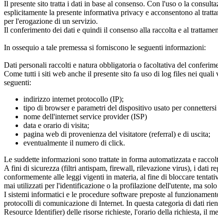
Il presente sito tratta i dati in base al consenso. Con l'uso o la consulta
esplicitamente la presente informativa privacy e acconsentono al trattame
per l'erogazione di un servizio.
Il conferimento dei dati e quindi il consenso alla raccolta e al trattame
In ossequio a tale premessa si forniscono le seguenti informazioni:
Dati personali raccolti e natura obbligatoria o facoltativa del conferim
Come tutti i siti web anche il presente sito fa uso di log files nei qua
seguenti:
indirizzo internet protocollo (IP);
tipo di browser e parametri del dispositivo usato per connettersi 
nome dell'internet service provider (ISP)
data e orario di visita;
pagina web di provenienza del visitatore (referral) e di uscita;
eventualmente il numero di click.
Le suddette informazioni sono trattate in forma automatizzata e raccolte 
A fini di sicurezza (filtri antispam, firewall, rilevazione virus), i da
conformemente alle leggi vigenti in materia, al fine di bloccare tentat
mai utilizzati per l'identificazione o la profilazione dell'utente, ma solo a
I sistemi informatici e le procedure software preposte al funzionamento 
protocolli di comunicazione di Internet. In questa categoria di dati rie
Resource Identifier) delle risorse richieste, l'orario della richiesta, il 