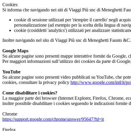
Cookies
Si informa che navigando nei siti di Viaggi Più snc di Meneghetti Faust
cookie di sessione utilizzati per 'riempire il carrello' negli acq
personalizzazione (ad esempio per la scelta della lingua di navig
cookie (cosiddetti 'analytics') utilizzati per analizzare statisti
Inoltre navigando nel sito di Viaggi Più snc di Meneghetti Fausto &C. si 
Google Maps
Su alcune pagine sono presenti mappe interattive fornite da Google, che
Per maggiori informazioni sull’utilizzo dei cookies da parte di Google
YouTube
Su alcune pagine sono presenti video pubblicati su YouTube, che potreb
cookies, consultare la privacy policy
http://www.google.com/intl/it/pol
Come disabilitare i cookies?
La maggior parte dei browser (Internet Explorer, Firefox, Chrome, ecc.
inoltre possibile disabilitare i cookies seguendo le indicazioni fornite d
Chrome
https://support.google.com/chrome/answer/95647?hl=it
Firefox