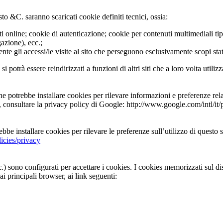
o &C. saranno scaricati cookie definiti tecnici, ossia:
uisti online; cookie di autenticazione; cookie per contenuti multimediali t
azione), ecc.;
camente gli accessi/le visite al sito che perseguono esclusivamente scopi s
potrà essere reindirizzati a funzioni di altri siti che a loro volta utiliz
 potrebbe installare cookies per rilevare informazioni e preferenze rela
, consultare la privacy policy di Google: http://www.google.com/intl/it/
be installare cookies per rilevare le preferenze sull’utilizzo di questo
icies/privacy
) sono configurati per accettare i cookies. I cookies memorizzati sul di
ai principali browser, ai link seguenti: