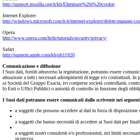
http://support.mozilla.org/it/kb/Eliminare%20i%20cookie
Internet Explorer
http://windows.microsoft.com/it-it/internet-explorer/delete-manage-co
Opera
http://www.opera.com/help/tutorials/security/privacy/
Safari
http://support.apple.com/kb/ph11920
Comunicazione e diffusione
I Suoi dati, forniti attraverso la registrazione, potranno essere comuni
attuazione a tutti i necessari adempimenti di legge e/o contrattuali. In 
a) Società del Gruppo Exacta, ivi comprese società controllanti, contro
b) Enti o Uffici Pubblici o autorità di controllo in funzione degli obblig
I Suoi dati potranno essere comunicati dallo scrivente nei seguent
a soggetti che possono accedere ai dati in forza di disposizione 
a soggetti che hanno necessità di accedere ai Suoi dati per finalit
a soggetti nostri consulenti e/o professionisti, nei limiti necessa
sicurezza.