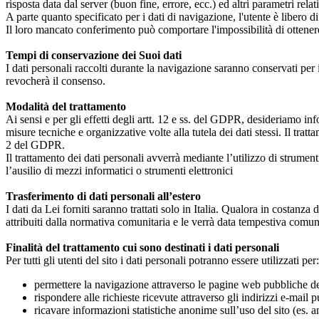
risposta data dal server (buon fine, errore, ecc.) ed altri parametri rela
A parte quanto specificato per i dati di navigazione, l'utente è libero di 
Il loro mancato conferimento può comportare l'impossibilità di ottenere
Tempi di conservazione dei Suoi dati
I dati personali raccolti durante la navigazione saranno conservati per i
revocherà il consenso.
Modalità del trattamento
Ai sensi e per gli effetti degli artt. 12 e ss. del GDPR, desideriamo inf
misure tecniche e organizzative volte alla tutela dei dati stessi. Il tr
2 del GDPR.
Il trattamento dei dati personali avverrà mediante l’utilizzo di strument
l’ausilio di mezzi informatici o strumenti elettronici
Trasferimento di dati personali all’estero
I dati da Lei forniti saranno trattati solo in Italia. Qualora in costanza
attribuiti dalla normativa comunitaria e le verrà data tempestiva comu
Finalità del trattamento cui sono destinati i dati personali
Per tutti gli utenti del sito i dati personali potranno essere utilizzati per:
permettere la navigazione attraverso le pagine web pubbliche del
rispondere alle richieste ricevute attraverso gli indirizzi e-mail pu
ricavare informazioni statistiche anonime sull’uso del sito (es. an