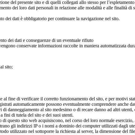
zione del presente sito e di quelli collegati allo stesso per l’espletamento 
nto dei loro dati personali in relazione alle modalità e alle finalità di 
nto dei dati è obbligatorio per continuare la navigazione nel sito.
ento dei dati e conseguenze di un eventuale rifiuto
li vengono conservate informazioni raccolte in maniera automatizzata dura
al sito;
al fine di verificare il corretto funzionamento del sito, e per motivi stati
ti registrati automaticamente possono eventualmente comprendere anche dat
ivi di danneggiamento al sito medesimo o di recare danno ad altri utenti,
 fini di tutela del sito e dei suoi utenti.
di questo sito web acquisiscono, nel corso del loro normale esercizio, al
ntrano gli indirizzi IP o i nomi a dominio dei computer utilizzati dagli ut
metodo utilizzato nel sottoporre la richiesta al server, la dimensione del fi