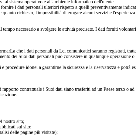
tivi al sistema operativo e all'ambiente informatico dell'utente.
fornire i dati personali ulteriori rispetto a quelli preventivamente indicati
 quanto richiesto, l'impossibilità di erogare alcuni servizi e l'esperien
l tempo necessario a svolgere le attività precisate. I dati forniti volonta
ormarLa che i dati personali da Lei comunicatici saranno registrati, tratta
attamento dei Suoi dati personali può consistere in qualunque operazione o
i e procedure idonei a garantirne la sicurezza e la riservatezza e potrà es
 di rapporto contrattuale i Suoi dati siano trasferiti ad un Paese terzo o a
nicazione.
 nostro sito;
bblicati sul sito;
alisi delle pagine più visitate);