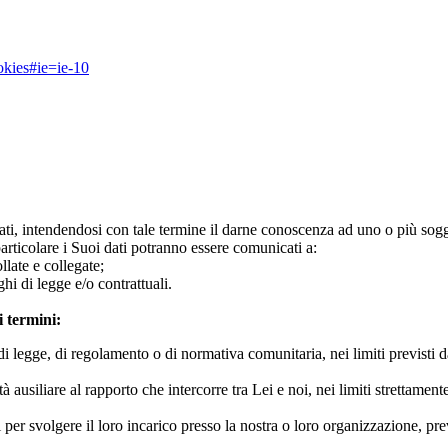
okies#ie=ie-10
cati, intendendosi con tale termine il darne conoscenza ad uno o più sogge
particolare i Suoi dati potranno essere comunicati a:
llate e collegate;
hi di legge e/o contrattuali.
i termini:
di legge, di regolamento o di normativa comunitaria, nei limiti previsti d
à ausiliare al rapporto che intercorre tra Lei e noi, nei limiti strettament
ri per svolgere il loro incarico presso la nostra o loro organizzazione, pr