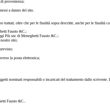
 di provenienza;
messi a danno del sito.
o trattati, oltre che per le finalità sopra descritte, anche per le finalità co
ghetti Fausto &C.;
aggi Più snc di Meneghetti Fausto &C.;
nostro sito;
previsto;
verso la posta elettronica;
etti nominati responsabili o incaricati del trattamento dallo scrivente. 
hetti Fausto &C..