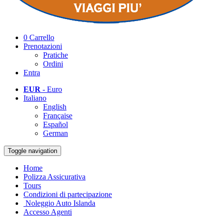
0
Carrello
Prenotazioni
Pratiche
Ordini
Entra
EUR
- Euro
Italiano
English
Française
Español
German
Toggle navigation
Home
Polizza Assicurativa
Tours
Condizioni di partecipazione
Noleggio Auto Islanda
Accesso Agenti