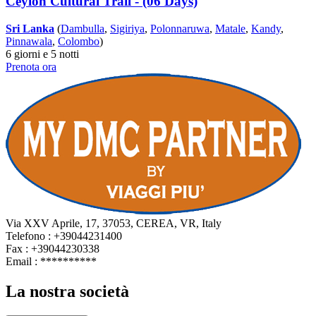
Ceylon Cultural Trail - (06 Days)
Sri Lanka
(
Dambulla
,
Sigiriya
,
Polonnaruwa
,
Matale
,
Kandy
,
Pinnawala
,
Colombo
)
6 giorni e 5 notti
Prenota ora
Via XXV Aprile, 17, 37053, CEREA, VR, Italy
Telefono : +39044231400
Fax : +39044230338
Email :
**********
La nostra società