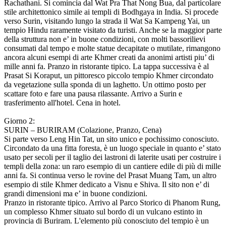
Rachathani. Si comincia dal Wat Pra That Nong Bua, dal particolare
stile architettonico simile ai templi di Bodhgaya in India. Si procede
verso Surin, visitando lungo la strada il Wat Sa Kampeng Yai, un
tempio Hindu raramente visitato da turisti. Anche se la maggior parte
della struttura non e’ in buone condizioni, con molti bassorilievi
consumati dal tempo e molte statue decapitate o mutilate, rimangono
ancora alcuni esempi di arte Khmer creati da anonimi artisti piu’ di
mille anni fa. Pranzo in ristorante tipico. La tappa successiva è al
Prasat Si Koraput, un pittoresco piccolo tempio Khmer circondato
da vegetazione sulla sponda di un laghetto. Un ottimo posto per
scattare foto e fare una pausa rilassante. Arrivo a Surin e
trasferimento all'hotel. Cena in hotel.
Giorno 2:
SURIN – BURIRAM (Colazione, Pranzo, Cena)
Si parte verso Leng Hin Tat, un sito unico e pochissimo conosciuto.
Circondato da una fitta foresta, è un luogo speciale in quanto e’ stato
usato per secoli per il taglio dei lastroni di laterite usati per costruire i
templi della zona: un raro esempio di un cantiere edile di più di mille
anni fa. Si continua verso le rovine del Prasat Muang Tam, un altro
esempio di stile Khmer dedicato a Visnu e Shiva. Il sito non e’ di
grandi dimensioni ma e’ in buone condizioni.
Pranzo in ristorante tipico. Arrivo al Parco Storico di Phanom Rung,
un complesso Khmer situato sul bordo di un vulcano estinto in
provincia di Buriram. L'elemento più conosciuto del tempio è un