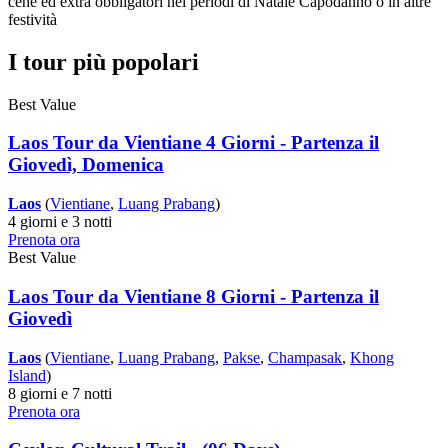
cene ed extra obbligatori nei periodi di Natale Capodanno o in altre
festività
I tour più popolari
Best Value
Laos Tour da Vientiane 4 Giorni - Partenza il
Giovedì, Domenica
Laos
(
Vientiane
,
Luang Prabang
)
4 giorni e 3 notti
Prenota ora
Best Value
Laos Tour da Vientiane 8 Giorni - Partenza il
Giovedì
Laos
(
Vientiane
,
Luang Prabang
,
Pakse
,
Champasak
,
Khong
Island
)
8 giorni e 7 notti
Prenota ora