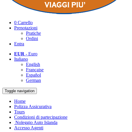
0
Carrello
Prenotazioni
Pratiche
Ordini
Entra
EUR
- Euro
Italiano
English
Française
Español
German
Toggle navigation
Home
Polizza Assicurativa
Tours
Condizioni di partecipazione
Noleggio Auto Islanda
Accesso Agenti