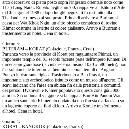
arco decorativo di pietra posto sopra l'ingresso orientale noto come
Thap Lang Narai. Rubato negli anni '60, riapparve all'Istituto d'Arte
di Chicago nel 1988 e dopo lunghi negoziati fu restituito alla
Thailandia e rimesso al suo posto. Prima di arrivare a Buriram si
passa per Wat Khok Ngiu, un altro piccolo complesso di rovine
Khmer costruite in laterite di colore giallastro. Arrivo a Buriram e
trasferimento all'hotel. Cena in hotel.
Giorno 3:
BURIRAM – KORAT (Colazione, Pranzo, Cena)
Partenza verso la provincia di Korat per raggiungere Phimai, un
imponente tempio del XI secolo facente parte dell'impero Khmer. Di
dimensioni grandiose (la cinta esterna misura 1020 x 580 metri), non
è assolutamente inferiore ai ben più celebrati templi di Angkor.
Pranzo in ristorante tipico. Trasferimento a Ban Prasat, un
importante sito archeologico istituito come un museo all'aperto. Gli
scavi indicano che l'area era abitata fin dalla preistoria e comunità
dei periodi Dvaravati e Khmer popolavano questa zona già 3000
anni fa. Si continua il viaggio e si fa tappa a Ban Hin Panom Wan,
un antico santuario Khmer circondato da una foresta e affacciato su
un laghetto coperto da fiori di loto. Arrivo a Korat e trasferimento
al'hotel. Cena in hotel.
Giorno 4:
KORAT - BANGKOK (Colazione, Pranzo)