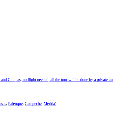
d Chiapas, no flight needed, all the tour will be done by a private ca
asas
,
Palenque
,
Campeche
,
Merida
)