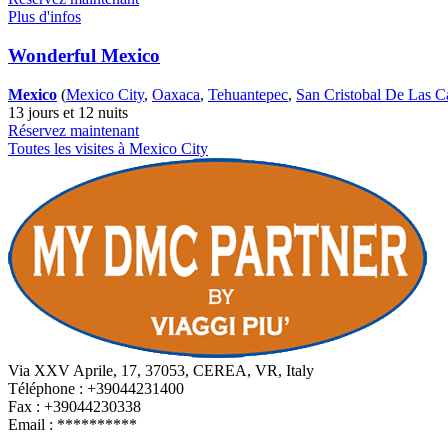
Plus d'infos
Wonderful Mexico
Mexico
(
Mexico City
,
Oaxaca
,
Tehuantepec
,
San Cristobal De Las C
13 jours et 12 nuits
Réservez maintenant
Toutes les visites à Mexico City
Via XXV Aprile, 17, 37053, CEREA, VR, Italy
Téléphone : +39044231400
Fax : +39044230338
Email :
**********