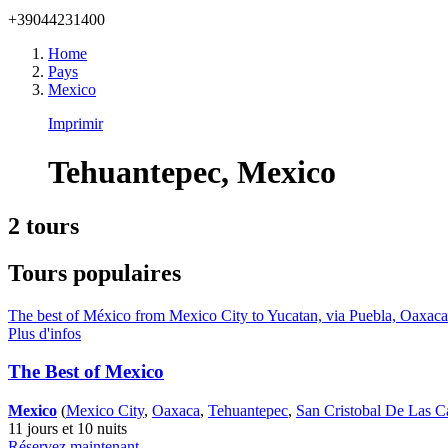
+39044231400
Home
Pays
Mexico
Imprimir
Tehuantepec, Mexico
2 tours
Tours populaires
The best of México from Mexico City to Yucatan, via Puebla, Oaxaca an
Plus d'infos
The Best of Mexico
Mexico
(
Mexico City
,
Oaxaca
,
Tehuantepec
,
San Cristobal De Las C
11 jours et 10 nuits
Réservez maintenant